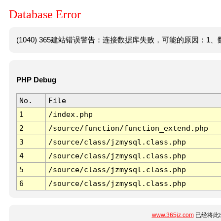
Database Error
(1040) 365建站错误警告：连接数据库失败，可能的原因：1、数
PHP Debug
No.
File
1
/index.php
2
/source/function/function_extend.php
3
/source/class/jzmysql.class.php
4
/source/class/jzmysql.class.php
5
/source/class/jzmysql.class.php
6
/source/class/jzmysql.class.php
www.365jz.com
已经将此