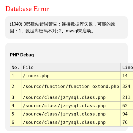
Database Error
(1040) 365建站错误警告：连接数据库失败，可能的原
因：1、数据库密码不对; 2、mysql未启动。
PHP Debug
No.
File
Line
1
/index.php
14
2
/source/function/function_extend.php
324
3
/source/class/jzmysql.class.php
211
4
/source/class/jzmysql.class.php
62
5
/source/class/jzmysql.class.php
94
6
/source/class/jzmysql.class.php
76