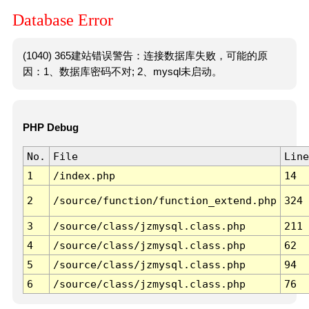
Database Error
(1040) 365建站错误警告：连接数据库失败，可能的原
因：1、数据库密码不对; 2、mysql未启动。
PHP Debug
No.
File
Line
1
/index.php
14
2
/source/function/function_extend.php
324
3
/source/class/jzmysql.class.php
211
4
/source/class/jzmysql.class.php
62
5
/source/class/jzmysql.class.php
94
6
/source/class/jzmysql.class.php
76