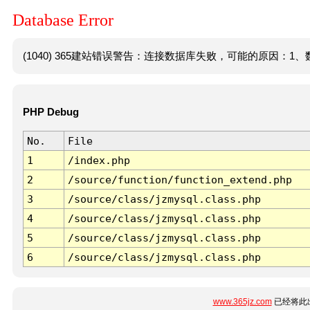
Database Error
(1040) 365建站错误警告：连接数据库失败，可能的原因：1、数
PHP Debug
No.
File
1
/index.php
2
/source/function/function_extend.php
3
/source/class/jzmysql.class.php
4
/source/class/jzmysql.class.php
5
/source/class/jzmysql.class.php
6
/source/class/jzmysql.class.php
www.365jz.com
已经将此