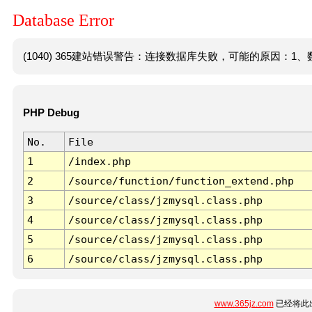
Database Error
(1040) 365建站错误警告：连接数据库失败，可能的原因：1、数
PHP Debug
No.
File
1
/index.php
2
/source/function/function_extend.php
3
/source/class/jzmysql.class.php
4
/source/class/jzmysql.class.php
5
/source/class/jzmysql.class.php
6
/source/class/jzmysql.class.php
www.365jz.com
已经将此