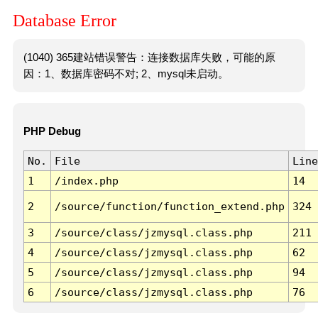
Database Error
(1040) 365建站错误警告：连接数据库失败，可能的原
因：1、数据库密码不对; 2、mysql未启动。
PHP Debug
No.
File
Line
1
/index.php
14
2
/source/function/function_extend.php
324
3
/source/class/jzmysql.class.php
211
4
/source/class/jzmysql.class.php
62
5
/source/class/jzmysql.class.php
94
6
/source/class/jzmysql.class.php
76