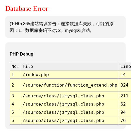
Database Error
(1040) 365建站错误警告：连接数据库失败，可能的原
因：1、数据库密码不对; 2、mysql未启动。
PHP Debug
No.
File
Line
1
/index.php
14
2
/source/function/function_extend.php
324
3
/source/class/jzmysql.class.php
211
4
/source/class/jzmysql.class.php
62
5
/source/class/jzmysql.class.php
94
6
/source/class/jzmysql.class.php
76