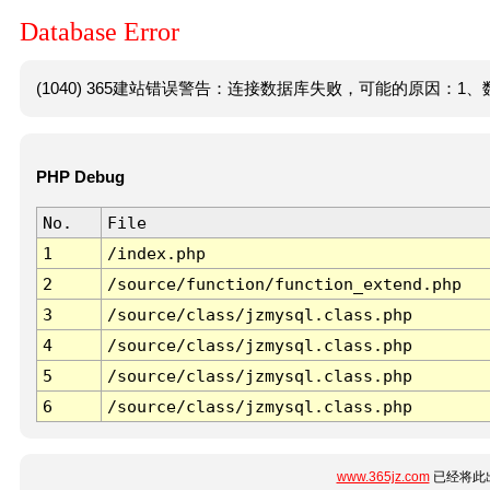
Database Error
(1040) 365建站错误警告：连接数据库失败，可能的原因：1、数
PHP Debug
No.
File
1
/index.php
2
/source/function/function_extend.php
3
/source/class/jzmysql.class.php
4
/source/class/jzmysql.class.php
5
/source/class/jzmysql.class.php
6
/source/class/jzmysql.class.php
www.365jz.com
已经将此