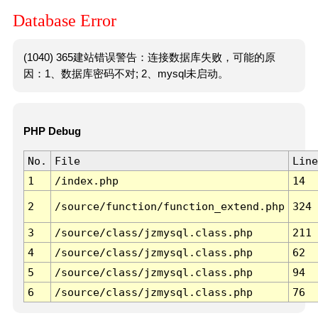
Database Error
(1040) 365建站错误警告：连接数据库失败，可能的原
因：1、数据库密码不对; 2、mysql未启动。
PHP Debug
No.
File
Line
1
/index.php
14
2
/source/function/function_extend.php
324
3
/source/class/jzmysql.class.php
211
4
/source/class/jzmysql.class.php
62
5
/source/class/jzmysql.class.php
94
6
/source/class/jzmysql.class.php
76