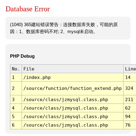
Database Error
(1040) 365建站错误警告：连接数据库失败，可能的原
因：1、数据库密码不对; 2、mysql未启动。
PHP Debug
No.
File
Line
1
/index.php
14
2
/source/function/function_extend.php
324
3
/source/class/jzmysql.class.php
211
4
/source/class/jzmysql.class.php
62
5
/source/class/jzmysql.class.php
94
6
/source/class/jzmysql.class.php
76