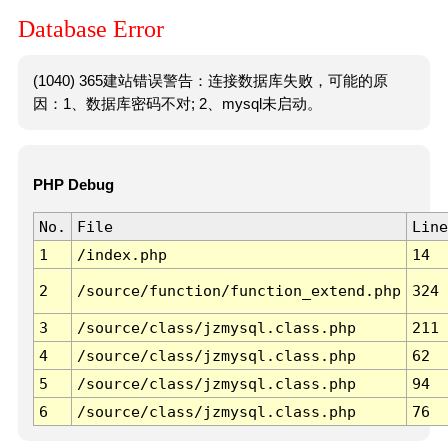
Database Error
(1040) 365建站错误警告：连接数据库失败，可能的原
因：1、数据库密码不对; 2、mysql未启动。
PHP Debug
No.
File
Line
1
/index.php
14
2
/source/function/function_extend.php
324
3
/source/class/jzmysql.class.php
211
4
/source/class/jzmysql.class.php
62
5
/source/class/jzmysql.class.php
94
6
/source/class/jzmysql.class.php
76