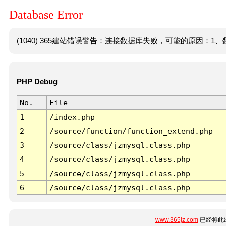
Database Error
(1040) 365建站错误警告：连接数据库失败，可能的原因：1、数
PHP Debug
No.
File
1
/index.php
2
/source/function/function_extend.php
3
/source/class/jzmysql.class.php
4
/source/class/jzmysql.class.php
5
/source/class/jzmysql.class.php
6
/source/class/jzmysql.class.php
www.365jz.com
已经将此