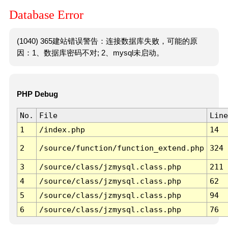
Database Error
(1040) 365建站错误警告：连接数据库失败，可能的原
因：1、数据库密码不对; 2、mysql未启动。
PHP Debug
No.
File
Line
1
/index.php
14
2
/source/function/function_extend.php
324
3
/source/class/jzmysql.class.php
211
4
/source/class/jzmysql.class.php
62
5
/source/class/jzmysql.class.php
94
6
/source/class/jzmysql.class.php
76