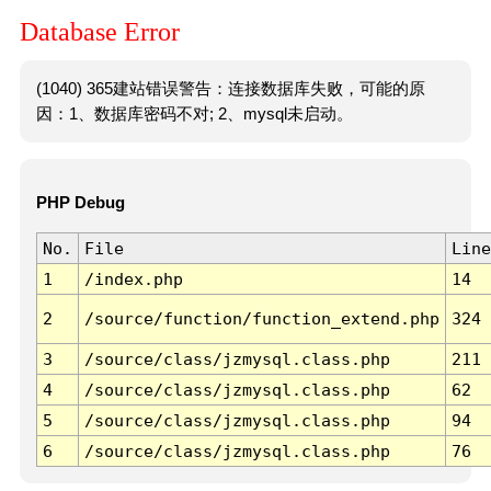
Database Error
(1040) 365建站错误警告：连接数据库失败，可能的原
因：1、数据库密码不对; 2、mysql未启动。
PHP Debug
No.
File
Line
1
/index.php
14
2
/source/function/function_extend.php
324
3
/source/class/jzmysql.class.php
211
4
/source/class/jzmysql.class.php
62
5
/source/class/jzmysql.class.php
94
6
/source/class/jzmysql.class.php
76