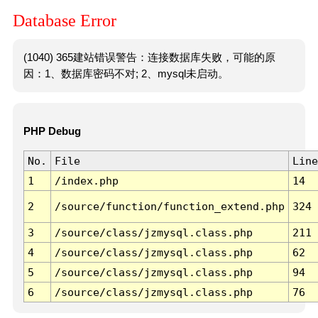
Database Error
(1040) 365建站错误警告：连接数据库失败，可能的原
因：1、数据库密码不对; 2、mysql未启动。
PHP Debug
No.
File
Line
1
/index.php
14
2
/source/function/function_extend.php
324
3
/source/class/jzmysql.class.php
211
4
/source/class/jzmysql.class.php
62
5
/source/class/jzmysql.class.php
94
6
/source/class/jzmysql.class.php
76