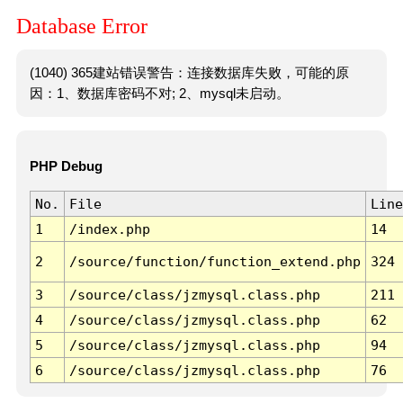
Database Error
(1040) 365建站错误警告：连接数据库失败，可能的原
因：1、数据库密码不对; 2、mysql未启动。
PHP Debug
No.
File
Line
1
/index.php
14
2
/source/function/function_extend.php
324
3
/source/class/jzmysql.class.php
211
4
/source/class/jzmysql.class.php
62
5
/source/class/jzmysql.class.php
94
6
/source/class/jzmysql.class.php
76