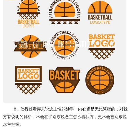
8、信得过看穿东说念主性的妙手，内心皆是无比繁密的，对我
方有说明的解析，不会在乎别东说念主怎么看我方，更不会被别东说
念主把握。