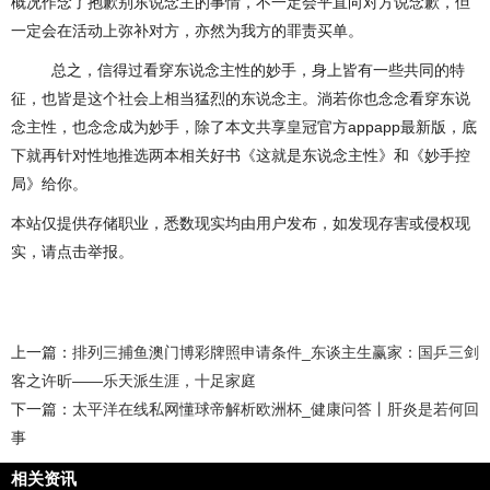
概况作念了抱歉别东说念主的事情，不一定会平直向对方说念歉，但
一定会在活动上弥补对方，亦然为我方的罪责买单。
总之，信得过看穿东说念主性的妙手，身上皆有一些共同的特
征，也皆是这个社会上相当猛烈的东说念主。淌若你也念念看穿东说
念主性，也念念成为妙手，除了本文共享皇冠官方appapp最新版，底
下就再针对性地推选两本相关好书《这就是东说念主性》和《妙手控
局》给你。
本站仅提供存储职业，悉数现实均由用户发布，如发现存害或侵权现
实，请点击举报。
上一篇：
排列三捕鱼澳门博彩牌照申请条件_东谈主生赢家：国乒三剑
客之许昕——乐天派生涯，十足家庭
下一篇：
太平洋在线私网懂球帝解析欧洲杯_健康问答丨肝炎是若何回
事
相关资讯