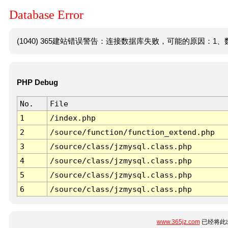
Database Error
(1040) 365建站错误警告：连接数据库失败，可能的原因：1、数
PHP Debug
No.
File
1
/index.php
2
/source/function/function_extend.php
3
/source/class/jzmysql.class.php
4
/source/class/jzmysql.class.php
5
/source/class/jzmysql.class.php
6
/source/class/jzmysql.class.php
www.365jz.com
已经将此